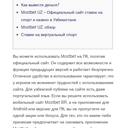
Как вывести деньги?
Mostbet UZ – Официальный сайт ставок на
спорт и казино в Узбекистане
Mostbet UZ: обзор
Ставки на виртуальный спорт
Вы можете использовать Mostbet на ПК, посетив
официальный сайт. Он содержит все возможности и
функции предыдущих версий и работает безупречно.
Отличное удобство в использовании гарантирует, что
у игроков не возникнет трудностей с использованием
сайта. Для узбекской публики на сайте есть даже
португальский язык. Если вы решите использовать
мобильный сайт Mostbet BR, а не приложение для
Android или версию для ПК, вы не пропустите ни
одной акции или бонуса. Для тех, кто по каким-либо
причинам предпочитает не скачивать приложение