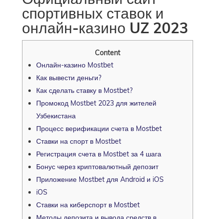
спортивных ставок и
онлайн-казино UZ 2023
Content
Онлайн-казино Mostbet
Как вывести деньги?
Как сделать ставку в Mostbet?
Промокод Mostbet 2023 для жителей
Узбекистана
Процесс верификации счета в Mostbet
Ставки на спорт в Mostbet
Регистрация счета в Mostbet за 4 шага
Бонус через криптовалютный депозит
Приложение Mostbet для Android и iOS
iOS
Ставки на киберспорт в Mostbet
Методы депозита и вывода средств в