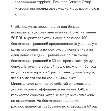
обеспечения Yggdrasil, Evolution Gaming, Ezugi,
Microgaming предлагают лучшие игры, доступные в
Mostbet.
Чтобы получить право на этот вид бонуса,
пользователь должен внести на свой счет не менее
50 BRL в криптовалютах. Бонус в размере 100
бесплатных вращений предоставляется участнику с
каждым успешным депозитом, с ограничением на
один депозит в день. Требование по отыгрышу
бесплатных вращений в 30 раз превышает сумму
бонуса. В течение 30 дней после получения бонуса
вы должны отыграть в 5 раз больше суммы бонуса,
чтобы вывести его на свой личный счет.
Минимальное количество событий в накопителе
должно иметь коэффициенты не менее 1,40, а
количество событий, которые могут быть включены,
не ограничено. На бесплатные вращения
распространяется требование по отыгрышу в 60 раз