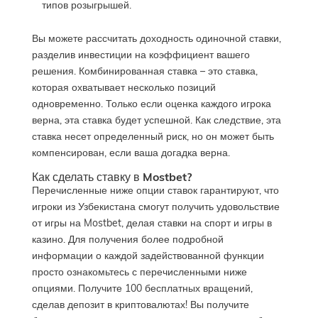
типов розыгрышей.
Вы можете рассчитать доходность одиночной ставки,
разделив инвестиции на коэффициент вашего
решения. Комбинированная ставка – это ставка,
которая охватывает несколько позиций
одновременно. Только если оценка каждого игрока
верна, эта ставка будет успешной. Как следствие, эта
ставка несет определенный риск, но он может быть
компенсирован, если ваша догадка верна.
Как сделать ставку в Mostbet?
Перечисленные ниже опции ставок гарантируют, что
игроки из Узбекистана смогут получить удовольствие
от игры на Mostbet, делая ставки на спорт и игры в
казино. Для получения более подробной
информации о каждой задействованной функции
просто ознакомьтесь с перечисленными ниже
опциями. Получите 100 бесплатных вращений,
сделав депозит в криптовалютах! Вы получите