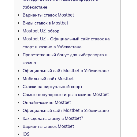
Узбекистане
Варианты ставок Mostbet
Виды ставок в Mostbet
Mostbet UZ: обзор
Mostbet UZ – Официальный сайт ставок на
спорт и казино в Узбекистане
Приветственный бонус для киберспорта и
казино
Официальный сайт Mostbet в Узбекистане
Мобильный сайт Mostbet
Ставки на виртуальный спорт
Самые популярные игры в казино Mostbet
Онлайн-казино Mostbet
Официальный сайт Mostbet в Узбекистане
Как сделать ставку в Mostbet?
Варианты ставок Mostbet
iOS