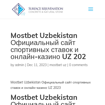
Mostbet Uzbekistan
Официальный сайт
спортивных ставок и
онлайн-казино UZ 202
by
admin
|
Dec 11, 2023
|
mostbet uz
|
0 comments
Mostbet Uzbekistan Официальный сайт спортивных
ставок и онлайн-казино UZ 2023
Mostbet Uzbekistan
Официальный сайт