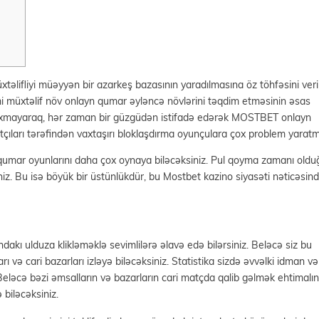
təlifliyi müəyyən bir azarkeş bazasının yaradılmasına öz töhfəsini veri
i müxtəlif növ onlayn qumar əyləncə növlərini təqdim etməsinin əsas
axmayaraq, hər zaman bir güzgüdən istifadə edərək MOSTBET onlayn
çıları tərəfindən vaxtaşırı bloklaşdırma oyunçulara çox problem yaratm
i qumar oyunlarını daha çox oynaya biləcəksiniz. Pul qoyma zamanı oldu
iz. Bu isə böyük bir üstünlükdür, bu Mostbet kazino siyasəti nəticəsin
dakı ulduza klikləməklə sevimlilərə əlavə edə bilərsiniz. Beləcə siz bu
rı və cari bazarları izləyə biləcəksiniz. Statistika sizdə əvvəlki idman və
Beləcə bəzi əmsalların və bazarların cari matçda qalib gəlmək ehtimalın
ə biləcəksiniz.