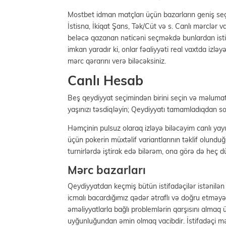
Mostbet idman matçları üçün bazarların geniş seç
İstisna, İkiqat Şans, Tək/Cüt və s. Canlı mərclər v
beləcə qazanan nəticəni seçməkdə bunlardan istif
imkan yaradır ki, onlar fəaliyyəti real vaxtda izləy
mərc qərarını verə biləcəksiniz.
Canlı Hesab
Beş qeydiyyat seçimindən birini seçin və məlumatl
yaşınızı təsdiqləyin; Qeydiyyatı tamamladıqdan so
Həmçinin pulsuz olaraq izləyə biləcəyim canlı y
üçün pokerin müxtəlif variantlarının təklif olundu
turnirlərdə iştirak edə bilərəm, ona görə də he
Mərc bazarları
Qeydiyyatdan keçmiş bütün istifadəçilər istənilən
icmalı bacardığımız qədər ətraflı və doğru etməy
əməliyyatlarla bağlı problemlərin qarşısını almaq
uyğunluğundan əmin olmaq vacibdir. İstifadəçi m