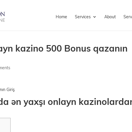
Home
Services
About
Serv
layn kazino 500 Bonus qazanın
ments
ın Giriş
a ən yaxşı onlayn kazinolarda