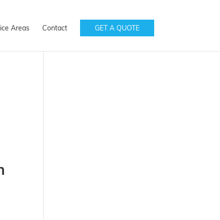
ice Areas
Contact
GET A QUOTE
n