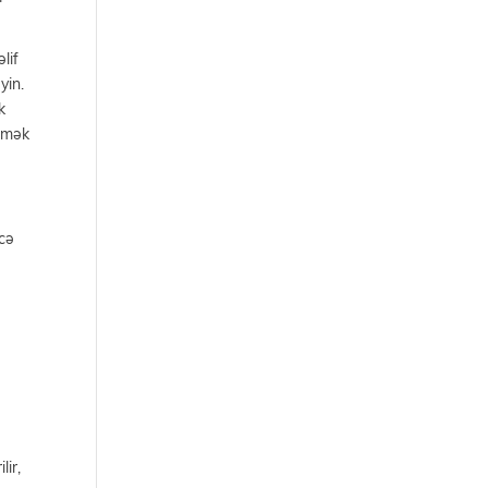
lif
yin.
k
etmək
ecə
ə
lir,