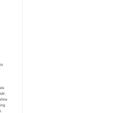
za
ələ
dir,
ətinə
ming
m
.