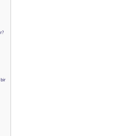
ır?
bir