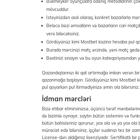
Bukmeyker oyunçulara ödəniş metodlarının çox s
mövcuddur.
İstəyinizdən asılı olaraq, konkret bazarlarla mər
Beləcə bəzi əmsalların və bazarların cari matçda
verə biləcəksiniz.
Gördüyünüz kimi Mostbet kazino hesaba pul q
Burada mərcinizi matç ərzində, yəni matç gedər
Bəxtinizi sınayın və bu oyun kateqoriyasından y
Qazandıqlarınızı iki qat artırmağa imkan verən bi
qazanmağa başlayın. Gördüyünüz kimi Mostbet ka
pul qoyarkən pul itirmədiyinizə əmin ola bilərsiniz.
İdman mərcləri
Bizə etibar etmirsinizsə, üçüncü tərəf mənbələrində
də bizimlə oynayır, saytın bütün sistemini və funks
bütün bahisləriniz qorunur, yox ola və ya yox ola 
müraciət edə bilərsiniz, işçilər sualınızı tez bir
License-dən aldığımız lisenziyadır. Sertifikatlı bi