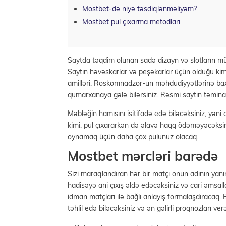
Mostbet-də niyə təsdiqlənməliyəm?
Mostbet pul çıxarma metodları
Saytda təqdim olunan sadə dizayn və slotların müx
Saytın həvəskarlar və peşəkarlar üçün olduğu kim
amilləri. Roskomnadzor-un məhdudiyyətlərinə b
qumarxanaya gələ bilərsiniz. Rəsmi saytın təminat
Məbləğin hamısını isitifadə edə biləcəksiniz, yən
kimi, pul çıxararkən də əlavə haqq ödəməyəcəksin
oynamaq üçün daha çox pulunuz olacaq.
Mostbet mərcləri barədə
Sizi maraqlandıran hər bir matçı onun adının yanın
hadisəyə ani çıxış əldə edəcəksiniz və cari əmsalla
idman matçları ilə bağlı anlayış formalaşdıracaq. 
təhlil edə biləcəksiniz və ən gəlirli proqnozları ver