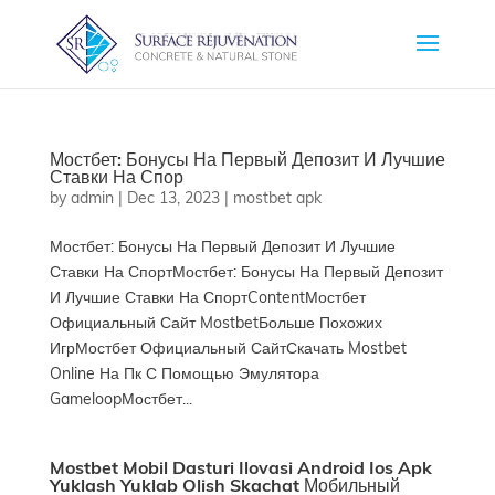
Мостбет: Бонусы На Первый Депозит И Лучшие
Ставки На Спор
by
admin
|
Dec 13, 2023
|
mostbet apk
Мостбет: Бонусы На Первый Депозит И Лучшие
Ставки На СпортМостбет: Бонусы На Первый Депозит
И Лучшие Ставки На СпортContentМостбет
Официальный Сайт MostbetБольше Похожих
ИгрМостбет Официальный СайтСкачать Mostbet
Online На Пк С Помощью Эмулятора
GameloopМостбет...
Mostbet Mobil Dasturi Ilovasi Android Ios Apk
Yuklash Yuklab Olish Skachat Мобильный