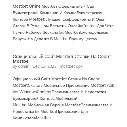
Mostbet Online Мостбет Официальный Сайт
Букмекерской Компании И КазиноБукмекерская
Контора Mostbet: Лучшие Коэффициенты И Опыт
Ставок В Реальном Времени ОнлайнContentДля Чего
Нужно Рабочее Зеркало Бк МостбетЕженедельные
Бонусы На Депозит В MostbetПреимущества...
Официальный Сайт Мостбет Ставки На Спорт
Mostbe
by
admin
|
Dec 13, 2023
|
mostbet apk
Официальный Сайт Мостбет Ставки На Спорт
MostbetСкачать Мобильное Приложение Mostbet Apk
Ios WindowsContentПреимущества И Недостатки
Букмекерской КонторыМобильный
MostbetМобильная Версия МостбетПреимущества И
Недостатки Бк МостбетПриложение Для
КомпьютераMostbet:...