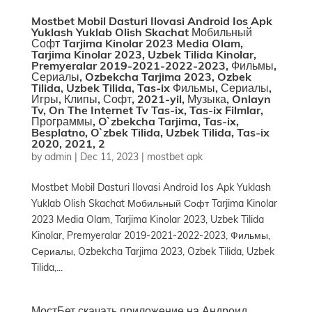
Mostbet Mobil Dasturi Ilovasi Android Ios Apk
Yuklash Yuklab Olish Skachat Мобильный
Софт Tarjima Kinolar 2023 Media Olam,
Tarjima Kinolar 2023, Uzbek Tilida Kinolar,
Premyeralar 2019-2021-2022-2023, Фильмы,
Сериалы, Ozbekcha Tarjima 2023, Ozbek
Tilida, Uzbek Tilida, Tas-ix Фильмы, Сериалы,
Игры, Клипы, Софт, 2021-yil, Музыка, Onlayn
Tv, On The Internet Tv Tas-ix, Tas-ix Filmlar,
Программы, O`zbekcha Tarjima, Tas-ix,
Besplatno, O`zbek Tilida, Uzbek Tilida, Tas-ix
2020, 2021, 2
by
admin
|
Dec 11, 2023
|
mostbet apk
Mostbet Mobil Dasturi Ilovasi Android Ios Apk Yuklash
Yuklab Olish Skachat Мобильный Софт Tarjima Kinolar
2023 Media Olam, Tarjima Kinolar 2023, Uzbek Tilida
Kinolar, Premyeralar 2019-2021-2022-2023, Фильмы,
Сериалы, Ozbekcha Tarjima 2023, Ozbek Tilida, Uzbek
Tilida,...
МостБет скачать приложение на Андроид