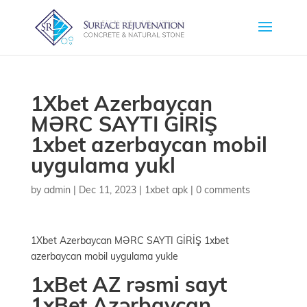
1Xbet Azerbaycan
MƏRC SAYTI GİRİŞ
1xbet azerbaycan mobil
uygulama yukl
by
admin
|
Dec 11, 2023
|
1xbet apk
|
0 comments
1Xbet Azerbaycan MƏRC SAYTI GİRİŞ 1xbet
azerbaycan mobil uygulama yukle
1xBet AZ rəsmi sayt
1xBet Azərbaycan