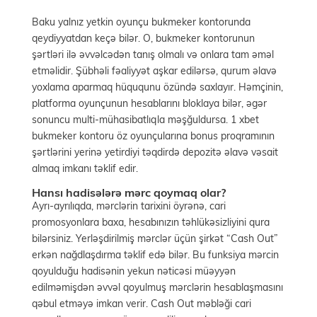
Baku yalnız yetkin oyunçu bukmeker kontorunda
qeydiyyatdan keçə bilər. O, bukmeker kontorunun
şərtləri ilə əvvəlcədən tanış olmalı və onlara tam əməl
etməlidir. Şübhəli fəaliyyət aşkar edilərsə, qurum əlavə
yoxlama aparmaq hüququnu özündə saxlayır. Həmçinin,
platforma oyunçunun hesablarını bloklaya bilər, əgər
sonuncu multi-mühasibatlıqla məşğuldursa. 1 xbet
bukmeker kontoru öz oyunçularına bonus proqramının
şərtlərini yerinə yetirdiyi təqdirdə depozitə əlavə vəsait
almaq imkanı təklif edir.
Hansı hadisələrə mərc qoymaq olar?
Ayrı-ayrılıqda, mərclərin tarixini öyrənə, cari
promosyonlara baxa, hesabınızın təhlükəsizliyini qura
bilərsiniz. Yerləşdirilmiş mərclər üçün şirkət “Cash Out”
erkən nağdlaşdırma təklif edə bilər. Bu funksiya mərcin
qoyulduğu hadisənin yekun nəticəsi müəyyən
edilməmişdən əvvəl qoyulmuş mərclərin hesablaşmasını
qəbul etməyə imkan verir. Cash Out məbləği cari