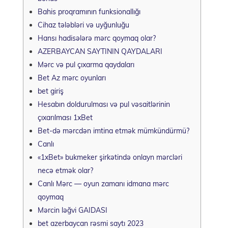
Bahis proqramının funksionallığı
Cihaz tələbləri və uyğunluğu
Hansı hadisələrə mərc qoymaq olar?
AZERBAYCAN SAYTININ QAYDALARI
Mərc və pul çıxarma qaydaları
Bet Az mərc oyunları
bet giriş
Hesabın doldurulması və pul vəsaitlərinin
çıxarılması 1xBet
Bet-də mərcdən imtina etmək mümkündürmü?
Canlı
«1xBet» bukmeker şirkətində onlayn mərcləri
necə etmək olar?
Canlı Mərc — oyun zamanı idmana mərc
qoymaq
Mərcin ləğvi GAIDASI
bet azerbaycan rəsmi saytı 2023