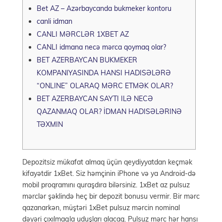
Bet AZ – Azərbaycanda bukmeker kontoru
canli idman
CANLI MƏRCLƏR 1XBET AZ
CANLI idmana necə mərca qoymaq olar?
BET AZERBAYCAN BUKMEKER
KOMPANIYASINDA HANSI HADISƏLƏRƏ
“ONLINE” OLARAQ MƏRC ETMƏK OLAR?
BET AZERBAYCAN SAYTI ILƏ NECƏ
QAZANMAQ OLAR? İDMAN HADISƏLƏRINƏ
TƏXMIN
Depozitsiz mükafat almaq üçün qeydiyyatdan keçmək
kifayətdir 1xBet. Siz həmçinin iPhone və ya Android-də
mobil proqramını quraşdıra bilərsiniz. 1xBet az pulsuz
mərclər şəklində heç bir depozit bonusu vermir. Bir mərc
qazanarkən, müştəri 1xBet pulsuz mərcin nominal
dəyəri çıxılmaqla uduşları alacaq. Pulsuz mərc hər hansı