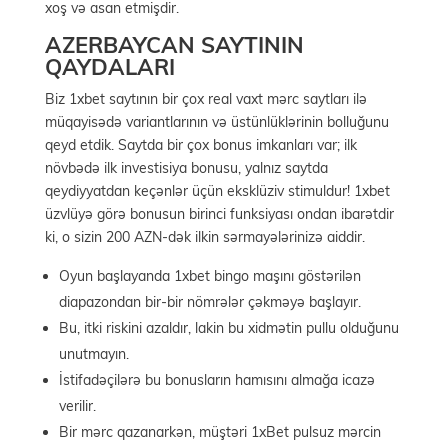
xoş və asan etmişdir.
AZERBAYCAN SAYTININ
QAYDALARI
Biz 1xbet saytının bir çox real vaxt mərc saytları ilə
müqayisədə variantlarının və üstünlüklərinin bolluğunu
qeyd etdik. Saytda bir çox bonus imkanları var; ilk
növbədə ilk investisiya bonusu, yalnız saytda
qeydiyyatdan keçənlər üçün eksklüziv stimuldur! 1xbet
üzvlüyə görə bonusun birinci funksiyası ondan ibarətdir
ki, o sizin 200 AZN-dək ilkin sərmayələrinizə aiddir.
Oyun başlayanda 1xbet bingo maşını göstərilən
diapazondan bir-bir nömrələr çəkməyə başlayır.
Bu, itki riskini azaldır, lakin bu xidmətin pullu olduğunu
unutmayın.
İstifadəçilərə bu bonusların hamısını almağa icazə
verilir.
Bir mərc qazanarkən, müştəri 1xBet pulsuz mərcin