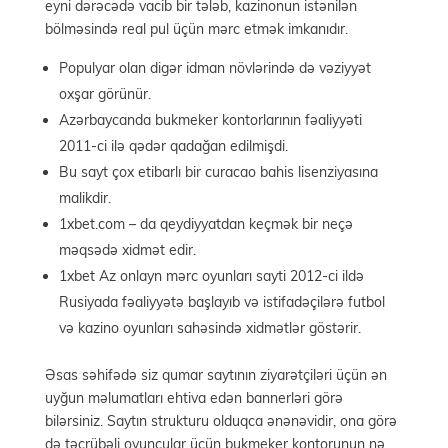
eyni dərəcədə vacib bir tələb, kazinonun istənilən
bölməsində real pul üçün mərc etmək imkanıdır.
Populyar olan digər idman növlərində də vəziyyət
oxşar görünür.
Azərbaycanda bukmeker kontorlarının fəaliyyəti
2011-ci ilə qədər qadağan edilmişdi.
Bu sayt çox etibarlı bir curacao bahis lisenziyasına
malikdir.
1xbet.com – da qeydiyyatdan keçmək bir neçə
məqsədə xidmət edir.
1xbet Az onlayn mərc oyunları sayti 2012-ci ildə
Rusiyada fəaliyyətə başlayıb və istifadəçilərə futbol
və kazino oyunları sahəsində xidmətlər göstərir.
Əsas səhifədə siz qumar saytının ziyarətçiləri üçün ən
uyğun məlumatları ehtiva edən bannerləri görə
bilərsiniz. Saytın strukturu olduqca ənənəvidir, ona görə
də təcrübəli oyunçular üçün bukmeker kontorunun nə