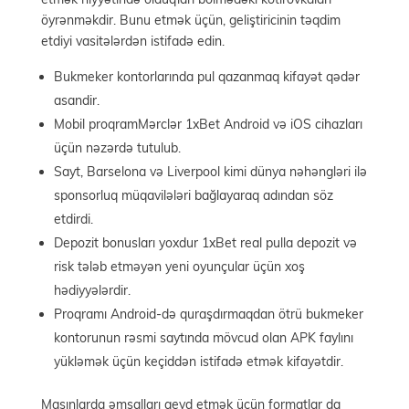
öyrənməkdir. Bunu etmək üçün, geliştiricinin təqdim
etdiyi vasitələrdən istifadə edin.
Bukmeker kontorlarında pul qazanmaq kifayət qədər
asandir.
Mobil proqramMərclər 1xBet Android və iOS cihazları
üçün nəzərdə tutulub.
Sayt, Barselona və Liverpool kimi dünya nəhəngləri ilə
sponsorluq müqavilələri bağlayaraq adından söz
etdirdi.
Depozit bonusları yoxdur 1xBet real pulla depozit və
risk tələb etməyən yeni oyunçular üçün xoş
hədiyyələrdir.
Proqramı Android-də quraşdırmaqdan ötrü bukmeker
kontorunun rəsmi saytında mövcud olan APK faylını
yükləmək üçün keçiddən istifadə etmək kifayətdir.
Maşınlarda əmsalları qeyd etmək üçün formatlar da