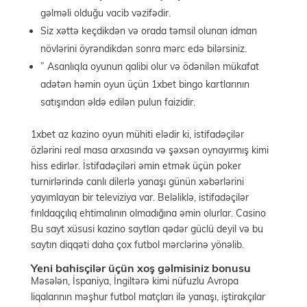
gəlməli olduğu vacib vəzifədir.
Siz xəttə keçdikdən və orada təmsil olunan idman
növlərini öyrəndikdən sonra mərc edə bilərsiniz.
” Asanlıqla oyunun qalibi olur və ödənilən mükafat
adətən həmin oyun üçün 1xbet bingo kartlarının
satışından əldə edilən pulun faizidir.
1xbet az kazino oyun mühiti elədir ki, istifadəçilər
özlərini real masa arxasında və şəxsən oynayırmış kimi
hiss edirlər. İstifadəçiləri əmin etmək üçün poker
turnirlərində canlı dilerlə yanaşı günün xəbərlərini
yayımlayan bir televiziya var. Beləliklə, istifadəçilər
fırıldaqçılıq ehtimalının olmadığına əmin olurlar. Casino
Bu sayt xüsusi kazino saytları qədər güclü deyil və bu
saytın diqqəti daha çox futbol mərclərinə yönəlib.
Yeni bahisçilər üçün xoş gəlmisiniz bonusu
Məsələn, İspaniya, İngiltərə kimi nüfuzlu Avropa
liqalarının məşhur futbol matçları ilə yanaşı, iştirakçılar