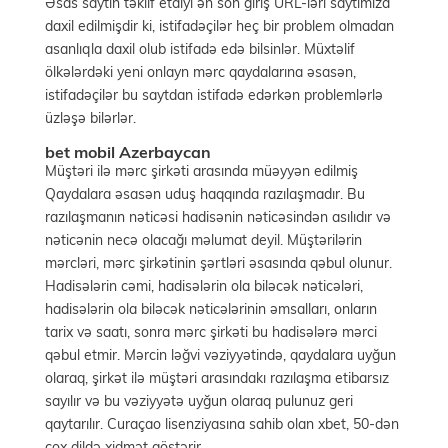
Əsas saytın təklif etdiyi ən son giriş URL-ləri saytımıza
daxil edilmişdir ki, istifadəçilər heç bir problem olmadan
asanlıqla daxil olub istifadə edə bilsinlər. Müxtəlif
ölkələrdəki yeni onlayn mərc qaydalarına əsasən,
istifadəçilər bu saytdan istifadə edərkən problemlərlə
üzləşə bilərlər.
bet mobil Azerbaycan
Müştəri ilə mərc şirkəti arasında müəyyən edilmiş
Qaydalara əsasən uduş haqqında razılaşmadır. Bu
razılaşmanın nəticəsi hadisənin nəticəsindən asılıdır və
nəticənin necə olacağı məlumat deyil. Müştərilərin
mərcləri, mərc şirkətinin şərtləri əsasında qəbul olunur.
Hadisələrin cəmi, hadisələrin ola biləcək nəticələri,
hadisələrin ola biləcək nəticələrinin əmsalları, onların
tarix və saatı, sonra mərc şirkəti bu hadisələrə mərci
qəbul etmir. Mərcin ləğvi vəziyyətində, qaydalara uyğun
olaraq, şirkət ilə müştəri arasındakı razılaşma etibarsız
sayılır və bu vəziyyətə uyğun olaraq pulunuz geri
qaytarılır. Curaçao lisenziyasına sahib olan xbet, 50-dən
çox dildə xidmət göstərir.