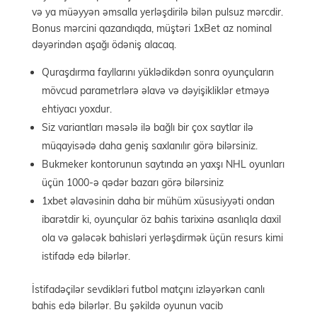
və ya müəyyən əmsalla yerləşdirilə bilən pulsuz mərcdir.
Bonus mərcini qazandıqda, müştəri 1xBet az nominal
dəyərindən aşağı ödəniş alacaq.
Quraşdırma fayllarını yüklədikdən sonra oyunçuların
mövcud parametrlərə əlavə və dəyişikliklər etməyə
ehtiyacı yoxdur.
Siz variantları məsələ ilə bağlı bir çox saytlar ilə
müqayisədə daha geniş saxlanılır görə bilərsiniz.
Bukmeker kontorunun saytında ən yaxşı NHL oyunları
üçün 1000-ə qədər bazarı görə bilərsiniz
1xbet əlavəsinin daha bir mühüm xüsusiyyəti ondan
ibarətdir ki, oyunçular öz bahis tarixinə asanlıqla daxil
ola və gələcək bahisləri yerləşdirmək üçün resurs kimi
istifadə edə bilərlər.
İstifadəçilər sevdikləri futbol matçını izləyərkən canlı
bahis edə bilərlər. Bu şəkildə oyunun vacib