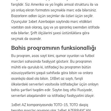
fərqlidir. Siz Amerika və ya İngilis əmsal strukturu ilə və
ya onluq ekran formatını seçməklə mərc edə bilərsiniz.
Bazarların adları üçün seçimlər də özləri üçün seçilir.
Oyunçular 1xbet Azerbaijan saytında mərc etdikləri
vaxtdan asılı olaraq, işıq və ya qaranlıq sxemdən istifadə
edə bilərlər. Şrift ölçülərini şəxsi üstünlüklərə görə
seçmək də asandır.
Bahis proqramının funksionallığı
Bu proqram, əsas sayt kimi, qumar oyunları və futbol
mərcləri sahəsində fəaliyyət göstərir. Bu proqramın
mühiti elə qurulub ki, istifadəçi bu proqramın bütün
xüsusiyyətlərini şaquli səhifədə görə bilsin və onlara
asanlıqla daxil ola bilsin. 1XBet az saytı, fərqli
ölkələrdəki serverləri vasitəsilə istifadəçilər üçün onlayn
bahis şərtləri təqdim edir. Saytın baş ofisi Rusiyadır,
serverləri əlaqələndirir və istifadəçi fəaliyyətini izləyir.
1xBet AZ kompaniyasında TOTO-15, TOTO dəqiq
hesaba mərclər qoymaq olar 1xBet AZERBAYCAN