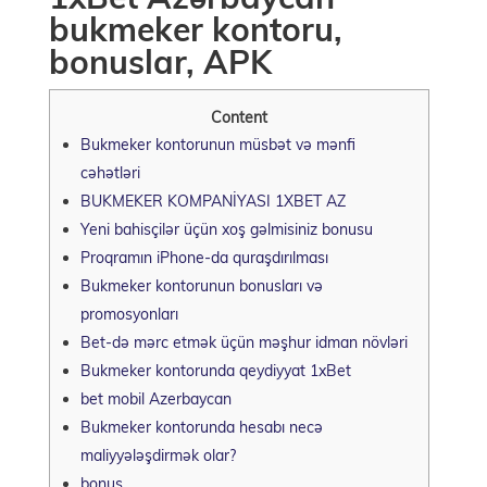
bukmeker kontoru,
bonuslar, APK
Content
Bukmeker kontorunun müsbət və mənfi
cəhətləri
BUKMEKER KOMPANİYASI 1XBET AZ
Yeni bahisçilər üçün xoş gəlmisiniz bonusu
Proqramın iPhone-da quraşdırılması
Bukmeker kontorunun bonusları və
promosyonları
Bet-də mərc etmək üçün məşhur idman növləri
Bukmeker kontorunda qeydiyyat 1xBet
bet mobil Azerbaycan
Bukmeker kontorunda hesabı necə
maliyyələşdirmək olar?
bonus