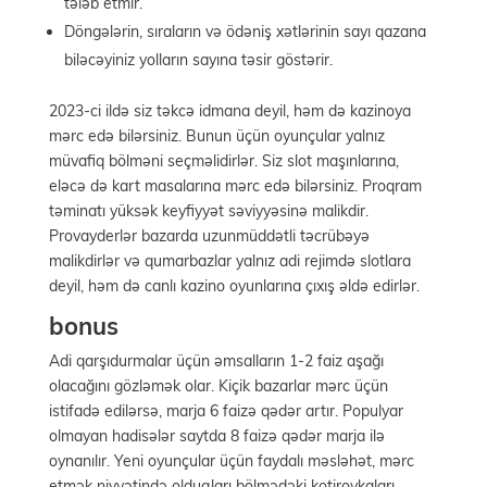
tələb etmir.
Döngələrin, sıraların və ödəniş xətlərinin sayı qazana
biləcəyiniz yolların sayına təsir göstərir.
2023-ci ildə siz təkcə idmana deyil, həm də kazinoya
mərc edə bilərsiniz. Bunun üçün oyunçular yalnız
müvafiq bölməni seçməlidirlər. Siz slot maşınlarına,
eləcə də kart masalarına mərc edə bilərsiniz. Proqram
təminatı yüksək keyfiyyət səviyyəsinə malikdir.
Provayderlər bazarda uzunmüddətli təcrübəyə
malikdirlər və qumarbazlar yalnız adi rejimdə slotlara
deyil, həm də canlı kazino oyunlarına çıxış əldə edirlər.
bonus
Adi qarşıdurmalar üçün əmsalların 1-2 faiz aşağı
olacağını gözləmək olar. Kiçik bazarlar mərc üçün
istifadə edilərsə, marja 6 faizə qədər artır. Populyar
olmayan hadisələr saytda 8 faizə qədər marja ilə
oynanılır. Yeni oyunçular üçün faydalı məsləhət, mərc
etmək niyyətində olduqları bölmədəki kotirovkaları