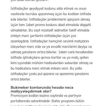
İstifadəçilər qeydiyyat kodunu əldə etmək və onun
vasitəsilə təcrübə qazanmaq üçün bu koddan istifadə
edə bilərlər. İstifadəçilər problemlərin qarşısını almaq
üçün tam 1xbet promo kodunu daxil etməkdə diqqətli
olmalıdırlar. Bu sayt müxtəlif xidmətlər təklif etməklə
onlayn mərc şərtlərini istifadəçilər üçün çox
asanlaşdırıb. İstifadəçilər həmçinin sevimli matçlarını
izləyərkən mərc edə və ya əvvəlki mərclərini dəyişə və
udmaq şanslarını artıra bilərlər. 1xbet canlı hesabından
istifadə iştirakçılara qırmızı kartlar və ya matç qolları
kimi oyundakı mühüm hadisələrdən xəbərdar olmaq və
bu hadisələrə mərc etmək imkanı verir. Bu yolla
istifadəçilər çoxlu pul qazana və qazanma şanslarını
artıra bilərlər.
Bukmeker kontorunda hesabı necə
maliyyələşdirmək olar?
Promosyon kodları kazino saytında və partnyor
portallarında axtarılmalıdır. Bahis proqramı bütün